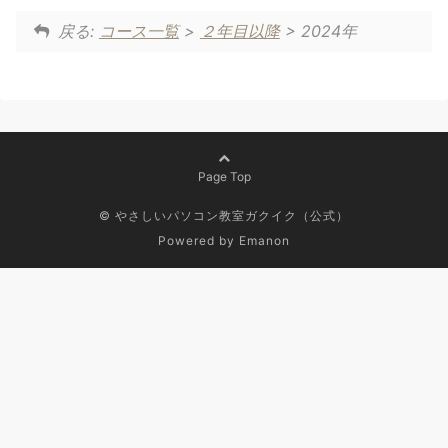
戻る:
コース一覧
>
２年目以降
> 2024年
Page Top
© やさしいパソコン教室ガクイク（公式）
Powered by
Emanon