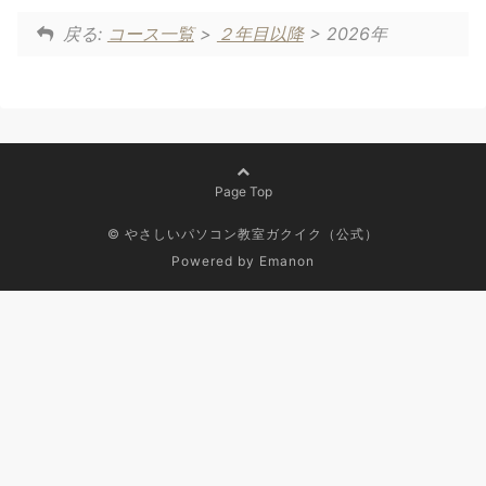
戻る:
コース一覧
>
２年目以降
> 2026年
Page Top
© やさしいパソコン教室ガクイク（公式）
Powered by
Emanon