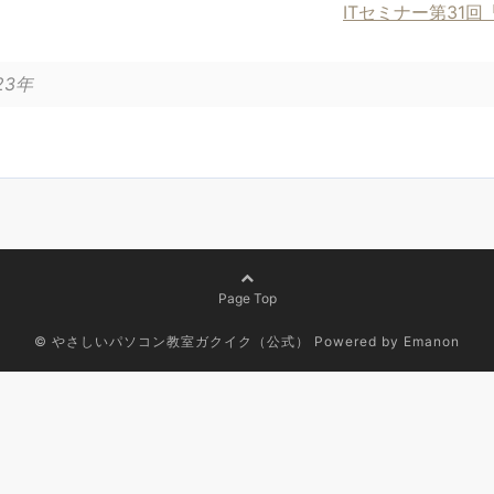
ITセミナー第31回
23年
Page Top
© やさしいパソコン教室ガクイク（公式）
Powered by
Emanon