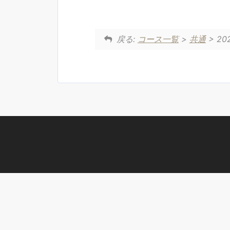
戻る:
コース一覧
>
共通
> 20