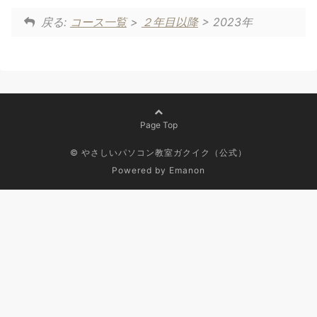
戻る:
コース一覧
>
２年目以降
> 2023年
Page Top
© やさしいパソコン教室ガクイク（公式）
Powered by
Emanon