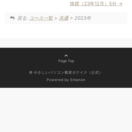
挨拶（23年12月）5分
戻る:
コース一覧
>
共通
> 2023年
Page Top
© やさしいパソコン教室ガクイク（公式）
Powered by
Emanon