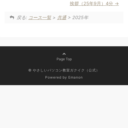
挨拶（25年9月）4分
戻る:
コース一覧
>
共通
> 2025年
Page Top
© やさしいパソコン教室ガクイク（公式）
Powered by
Emanon