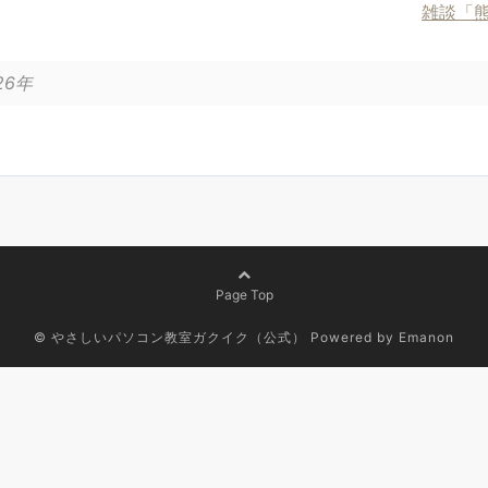
雑談「熊
26年
Page Top
© やさしいパソコン教室ガクイク（公式）
Powered by
Emanon