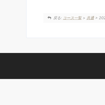
戻る:
コース一覧
>
共通
> 20